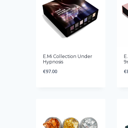
E.Mi Collection Under
E
Hypnosis
9
€
97.00
€