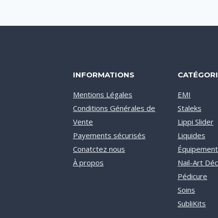
INFORMATIONS
CATÉGORI
Mentions Légales
EMI
Conditions Générales de
Staleks
Vente
Lippi Slider
Payements sécurisés
Liquides
Conatctez nous
Équipement
À propos
Nail-Art Dé
Pédicure
Soins
SubliKits