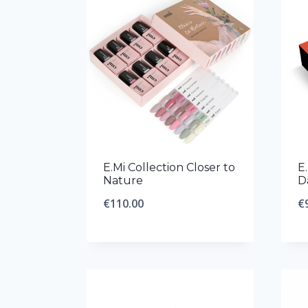
E.Mi Collection Closer to
E
Nature
D
€
110.00
€