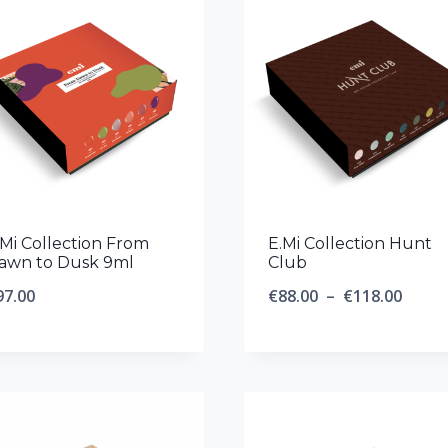
€129.00
.Mi Collection From
E.Mi Collection Hunt
awn to Dusk 9ml
Club
Plage
97.00
€
88.00
–
€
118.00
de
prix :
€88.0
à