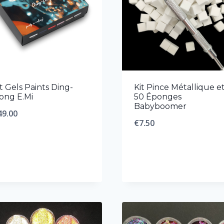
it Gels Paints Ding-
Kit Pince Métallique e
ong E.Mi
50 Éponges
Babyboomer
49.00
€
7.50