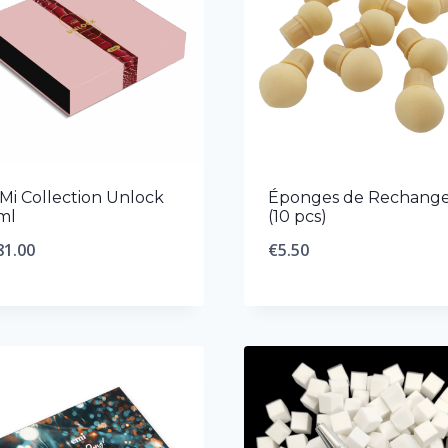
.Mi Collection Unlock
Éponges de Rechang
ml
(10 pcs)
81.00
€
5.50