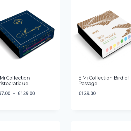
.Mi Collection
E.Mi Collection Bird of
ristocratique
Passage
Plage
97.00
–
€
129.00
€
129.00
de
prix :
€97.00
à