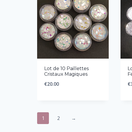
Lot de 10 Paillettes
L
Cristaux Magiques
F
€
20.00
€
1
2
→