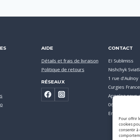
ES
AIDE
CONTACT
Détails et frais de livraison
EI Sublimiss
Politique de retours
Nishchyk Sviat
1 rue d’Aulno
RÉSEAUX
Curgies Franc
s
Appelez nous a
co
06 71 08 31 0
Email : info@su
Pour offrir 
cookies pou
consentir à
comportement