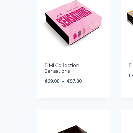
E.Mi Collection
E
Sensations
€
Plage
€
69.00
–
€
97.00
de
prix :
€69.00
à
€97.00