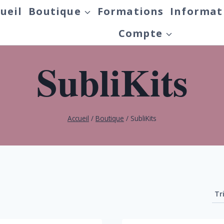
ueil
Boutique
Formations
Informat
Compte
SubliKits
Accueil
/
Boutique
/
SubliKits