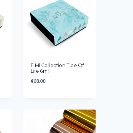
00
l
E.Mi Collection Tide Of
Life 6ml
€
68.00