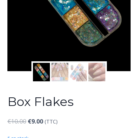
Box Flakes
Le
Le
€
10.00
€
9.00
(TTC)
prix
prix