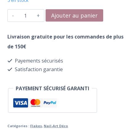
5 en stock
initial
actuel
quantité
Ajouter au panier
était :
est :
de
€10.00.
€9.00.
Box
Livraison gratuite pour les commandes de plus
Flakes
de 150€
Payements sécurisés
Satisfaction garantie
PAYEMENT SÉCURISÉ GARANTI
Catégories :
Flakes
,
Nail-Art Déco