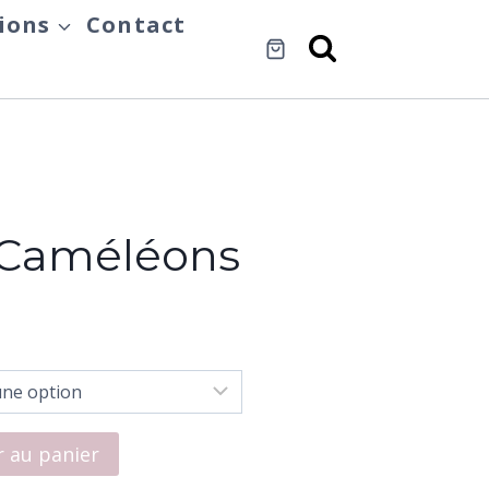
ions
Contact
s Caméléons
r au panier