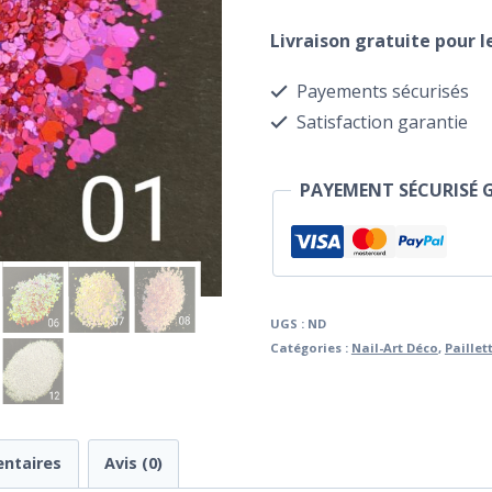
Paillettes
Livraison gratuite pour 
Caméléons
Payements sécurisés
Satisfaction garantie
PAYEMENT SÉCURISÉ 
UGS :
ND
Catégories :
Nail-Art Déco
,
Paillet
ntaires
Avis (0)