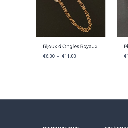
Bijoux d’Ongles Royaux
P
Plage
€
6.00
–
€
11.00
€
de
prix :
€6.00
à
€11.00