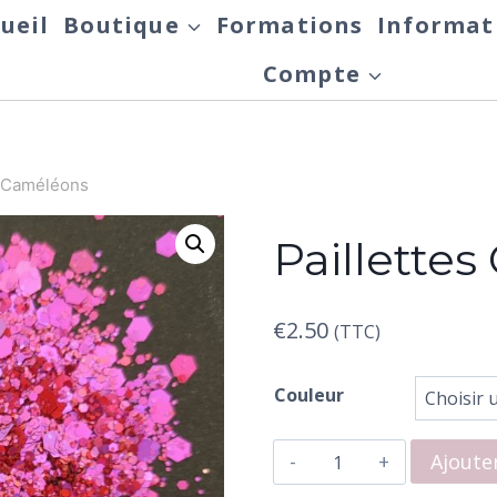
ueil
Boutique
Formations
Informat
Compte
s Caméléons
Paillette
€
2.50
(TTC)
Couleur
quantité
Ajoute
de