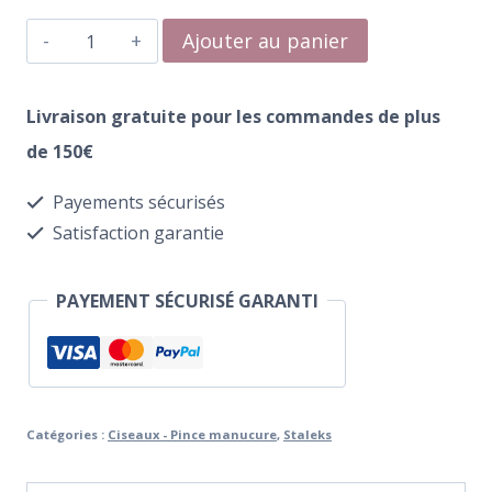
quantité
Ajouter au panier
de
Ciseaux
Livraison gratuite pour les commandes de plus
pour
de 150€
Cuticules
Payements sécurisés
Staleks
Satisfaction garantie
Pro
Expert
PAYEMENT SÉCURISÉ GARANTI
SE-
20/2
Catégories :
Ciseaux - Pince manucure
,
Staleks