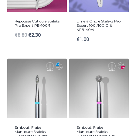
Repousse Cuticule Staleks
Lime à Ongle Staleks Pro
Pro Expert PE-100/1
Expert 100 /100 Grit
NFB-40/4
Le
Le
€
8.80
€
2.30
€
1.00
prix
prix
initial
actuel
était :
est :
€8.80.
€2.30.
Embout, Fraise
Embout, Fraise
Manucure Staleks
Manucure Staleks
Diamantée Goutte
Diamantée Sphérique