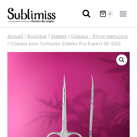
Aller
au
0
contenu
Accueil
/
Boutique
/
Staleks
/
Ciseaux - Pince manucure
/
Ciseaux pour Cuticules Staleks Pro Expert SE-20/2