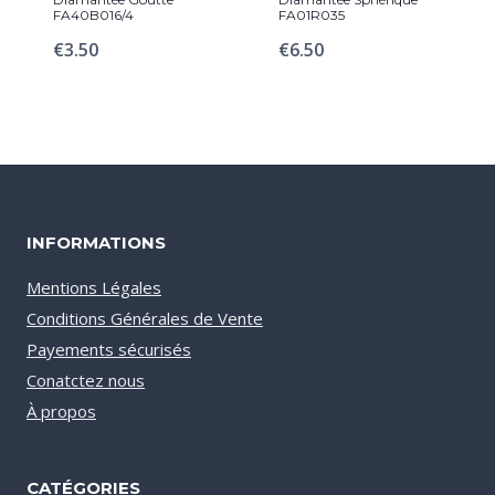
FA40B016/4
FA01R035
€
3.50
€
6.50
INFORMATIONS
Mentions Légales
Conditions Générales de Vente
Payements sécurisés
Conatctez nous
À propos
CATÉGORIES