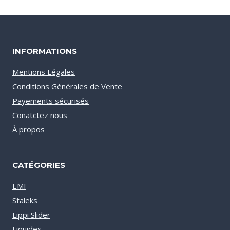
€30.00
INFORMATIONS
Mentions Légales
Conditions Générales de Vente
Payements sécurisés
Conatctez nous
À propos
CATÉGORIES
EMI
Staleks
Lippi Slider
Liquides