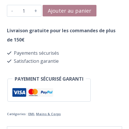
quantité
Ajouter au panier
de
Crème
Livraison gratuite pour les commandes de plus
Mains
de 150€
et
Payements sécurisés
Corps
Satisfaction garantie
Feel
Freedom
PAYEMENT SÉCURISÉ GARANTI
100
ml
Catégories :
EMI
,
Mains & Corps