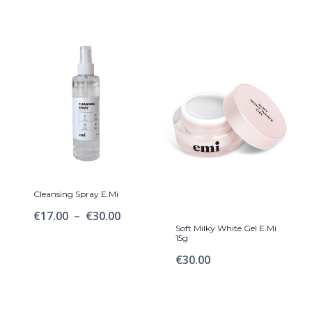
€30.00
à
€72.00
Cleansing Spray E.Mi
Plage
€
17.00
–
€
30.00
Soft Milky White Gel E.Mi
de
15g
prix :
€
30.00
€17.00
à