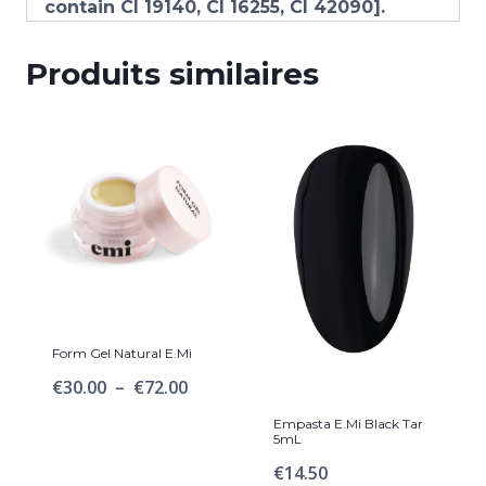
contain CI 19140, CI 16255, CI 42090].
Produits similaires
Form Gel Natural E.Mi
Plage
€
30.00
–
€
72.00
de
Empasta E.Mi Black Tar
5mL
prix :
€
14.50