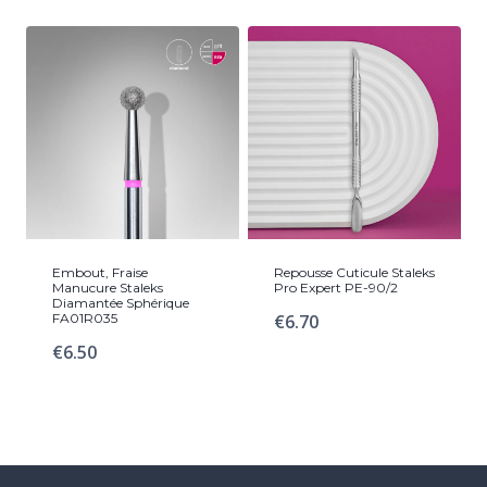
prix :
€20.00
à
€27.00
Embout, Fraise
Repousse Cuticule Staleks
Manucure Staleks
Pro Expert PE-90/2
Diamantée Sphérique
FA01R035
€
6.70
€
6.50