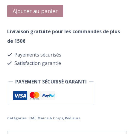
quantité
Ajouter au panier
de
Crème
Livraison gratuite pour les commandes de plus
Mains
de 150€
et
Payements sécurisés
Corps
Satisfaction garantie
First
Lady
PAYEMENT SÉCURISÉ GARANTI
100
ml
Catégories :
EMI
,
Mains & Corps
,
Pédicure