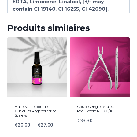
EDTA, Limonene, Linalool, [+/- may
contain CI 19140, CI 16255, CI 42090].
Produits similaires
Huile Scinie pour les
Coupe Ongles Staleks
Cuticules Régénératrice
Pro Expert NE-60/16
Staleks
€
33.30
Plage
€
20.00
–
€
27.00
de