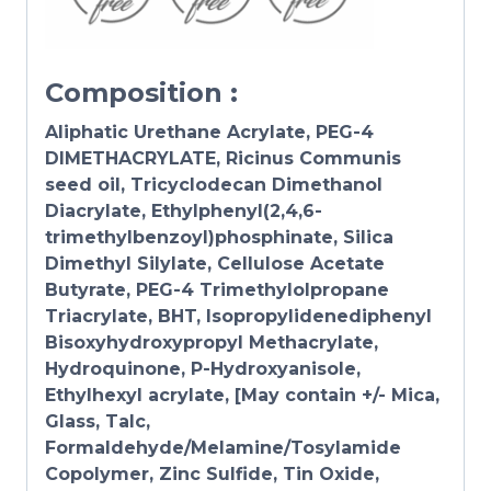
Composition :
Aliphatic Urethane Acrylate, PEG-4
DIMETHACRYLATE, Ricinus Communis
seed oil, Tricyclodecan Dimethanol
Diacrylate, Ethylphenyl(2,4,6-
trimethylbenzoyl)phosphinate, Silica
Dimethyl Silylate, Cellulose Acetate
Butyrate, PEG-4 Trimethylolpropane
Triacrylate, BHT, Isopropylidenediphenyl
Bisoxyhydroxypropyl Methacrylate,
Hydroquinone, P-Hydroxyanisole,
Ethylhexyl acrylate, [May contain +/- Mica,
Glass, Talc,
Formaldehyde/Melamine/Tosylamide
Copolymer, Zinc Sulfide, Tin Oxide,