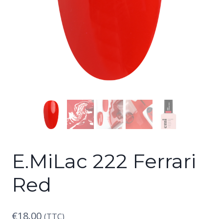
E.MiLac 222 Ferrari
Red
€
18.00
(TTC)