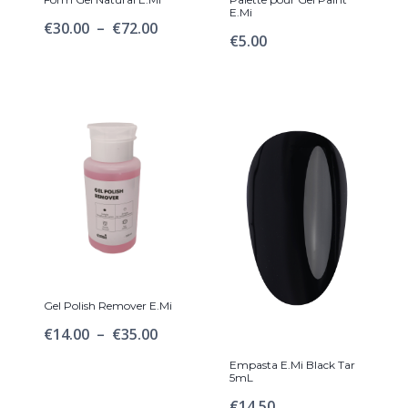
E.Mi
Plage
€
30.00
–
€
72.00
€
5.00
de
prix :
€30.00
à
€72.00
Gel Polish Remover E.Mi
Plage
€
14.00
–
€
35.00
de
Empasta E.Mi Black Tar
5mL
prix :
€
14.50