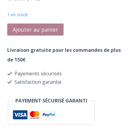
1 en stock
quantité
Ajouter au panier
de
E.MiLac
Livraison gratuite pour les commandes de plus
222
de 150€
Ferrari
Payements sécurisés
Red
Satisfaction garantie
PAYEMENT SÉCURISÉ GARANTI