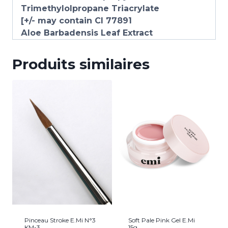
Trimethylolpropane Triacrylate
[+/- may contain CI 77891
Аloe Barbadensis Leaf Extract
Produits similaires
Pinceau Stroke E.Mi N°3
Soft Pale Pink Gel E.Mi
KM-3
15g