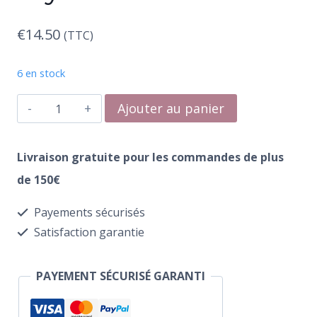
€
14.50
(TTC)
6 en stock
quantité
Ajouter au panier
de
E.MiLac
Livraison gratuite pour les commandes de plus
249
de 150€
Milk
Payements sécurisés
Style
Satisfaction garantie
PAYEMENT SÉCURISÉ GARANTI