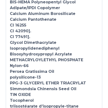
BIS-HEMA Polyneopentyl Glycol
Adipate/IPDI Copolymer
Calcium Aluminum Borosilicate
Calcium Pantothenate
CI 16255
CI 42090].
CI 77491].
Glycol Dimethacrylate
Isopropylidenediphenyl
Bisoxyhydroxypropyl Acrylate
METHACRYLOYLETHYL PHOSPHATE
Nylon-66
Persea Gratissima Oil
polysilicone-13
PPG-3 GLYCERYL ETHER TRIACRYLAT
Simmondsia Chinensis Seed Oil
TIN OXIDE
Tocopherol
triisostéarate d’isopropyle-titane