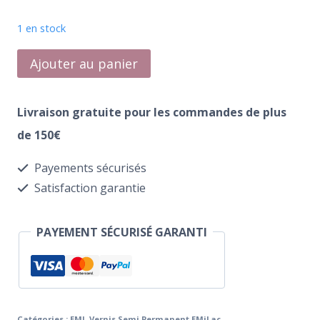
1 en stock
quantité
Ajouter au panier
de
E.MiLac
Livraison gratuite pour les commandes de plus
396
de 150€
Flashlight
Payements sécurisés
Satisfaction garantie
PAYEMENT SÉCURISÉ GARANTI
Catégories :
EMI
,
Vernis Semi Permanent EMiLac