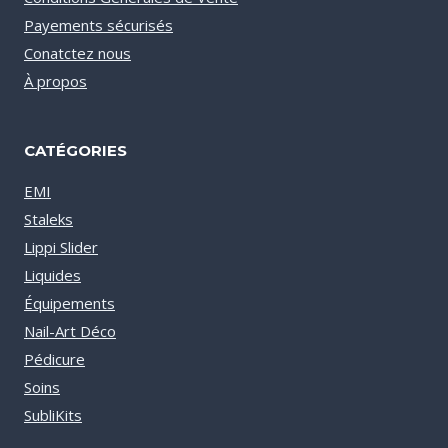
Payements sécurisés
Conatctez nous
À propos
CATÉGORIES
EMI
Staleks
Lippi Slider
Liquides
Équipements
Nail-Art Déco
Pédicure
Soins
SubliKits