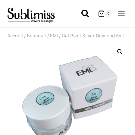
Aller
au
0
contenu
Accueil
/
Boutique
/
EMI
/
Gel Paint Silver Diamond 5ml