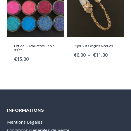
Lot de 12 Paillettes Sable
Bijoux d’Ongles Nœuds
d’Été
Plage
€
6.00
–
€
11.00
€
15.00
de
prix :
€6.00
à
€11.00
INFORMATIONS
Mentions Légales
Conditions Générales de Vente