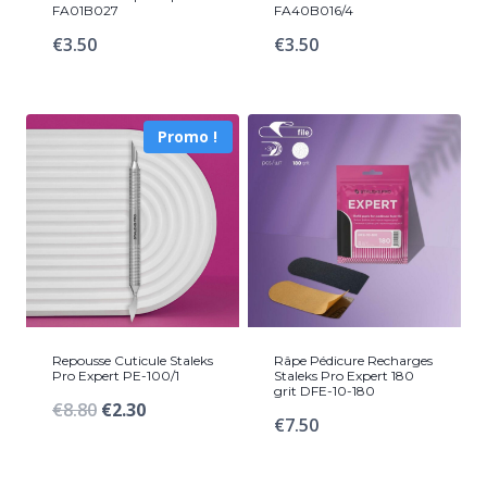
FA01B027
FA40B016/4
€
3.50
€
3.50
Promo !
Repousse Cuticule Staleks
Râpe Pédicure Recharges
Pro Expert PE-100/1
Staleks Pro Expert 180
grit DFE-10-180
Le
Le
€
8.80
€
2.30
€
7.50
prix
prix
initial
actuel