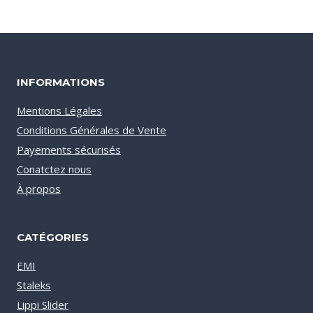
était :
est :
€8.80.
€2.30.
INFORMATIONS
Mentions Légales
Conditions Générales de Vente
Payements sécurisés
Conatctez nous
À propos
CATÉGORIES
EMI
Staleks
Lippi Slider