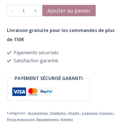
quantité
Ajouter au panier
de
Pince
Livraison gratuite pour les commandes de plus
à
de 150€
Action
Payements sécurisés
Inversée
Satisfaction garantie
Staleks
Pro
PAYEMENT SÉCURISÉ GARANTI
Expert
TE-
31/2
Catégories :
Accessoires
,
Chablons - Popits - Capsules
,
Ciseaux -
Pince manucure
,
Équipements
,
Staleks