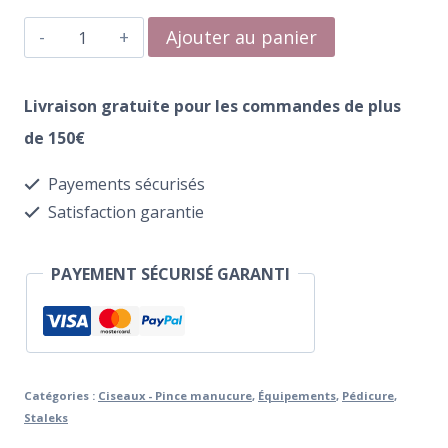
quantité
Ajouter au panier
de
Pince
Livraison gratuite pour les commandes de plus
à
de 150€
Cuticules
Payements sécurisés
Staleks
Satisfaction garantie
Pro
Expert
PAYEMENT SÉCURISÉ GARANTI
NE-
100/7
Catégories :
Ciseaux - Pince manucure
,
Équipements
,
Pédicure
,
Staleks