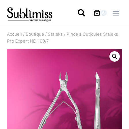
Aller
au
0
contenu
Accueil
/
Boutique
/
Staleks
/
Pince à Cuticules Staleks
Pro Expert NE-100/7