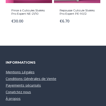
Pince à Cuticules Staleks
Repousse Cuticule Staleks
Pro Expert NE-21/10
Pro Expert PE-90/2
€
30.00
€
6.70
INFORMATIONS
Mentions Légales
Conditions Générales de Vente
Payements sécurisés
Conatctez nous
À propos