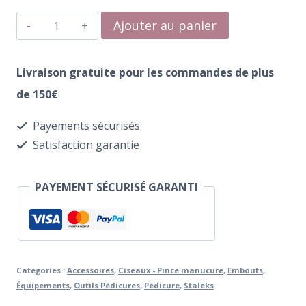
quantité
Ajouter au panier
de
Plateau
Livraison gratuite pour les commandes de plus
pour
de 150€
les
Payements sécurisés
outils
Satisfaction garantie
Staleks
LE-
PAYEMENT SÉCURISÉ GARANTI
10/1
Catégories :
Accessoires
,
Ciseaux - Pince manucure
,
Embouts
,
Équipements
,
Outils Pédicures
,
Pédicure
,
Staleks