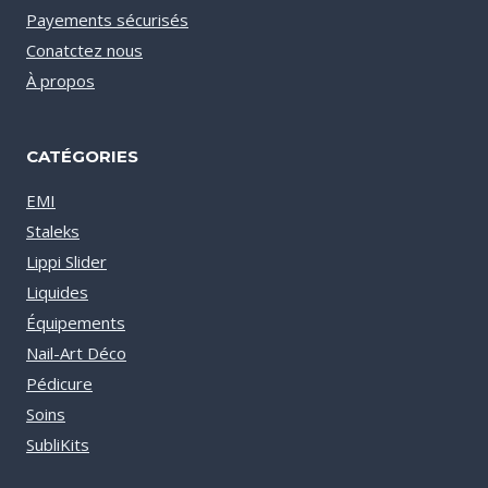
Payements sécurisés
Conatctez nous
À propos
CATÉGORIES
EMI
Staleks
Lippi Slider
Liquides
Équipements
Nail-Art Déco
Pédicure
Soins
SubliKits