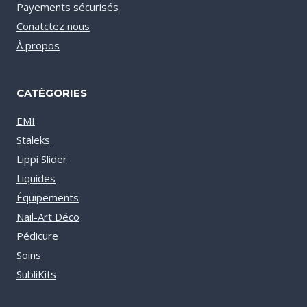
Payements sécurisés
Conatctez nous
À propos
CATÉGORIES
EMI
Staleks
Lippi Slider
Liquides
Équipements
Nail-Art Déco
Pédicure
Soins
SubliKits