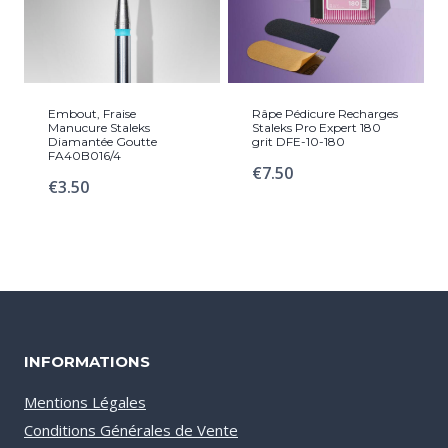
Embout, Fraise
Râpe Pédicure Recharges
Manucure Staleks
Staleks Pro Expert 180
Diamantée Goutte
grit DFE-10-180
FA40B016/4
€
7.50
€
3.50
INFORMATIONS
Mentions Légales
Conditions Générales de Vente