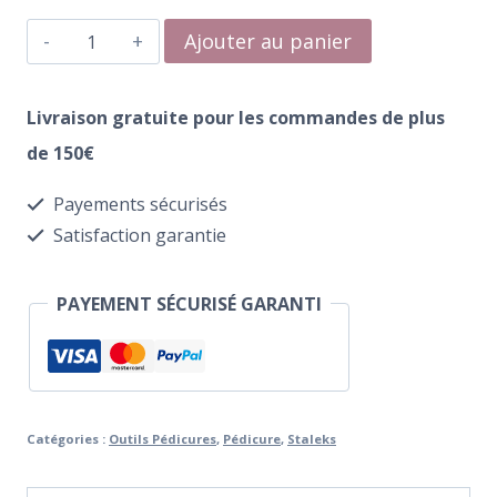
quantité
Ajouter au panier
de
Pododisc-
Livraison gratuite pour les commandes de plus
Éponges
de 150€
Recharges
Payements sécurisés
Staleks
Satisfaction garantie
Pro
Taille
PAYEMENT SÉCURISÉ GARANTI
M
(25
pcs)
Catégories :
Outils Pédicures
,
Pédicure
,
Staleks