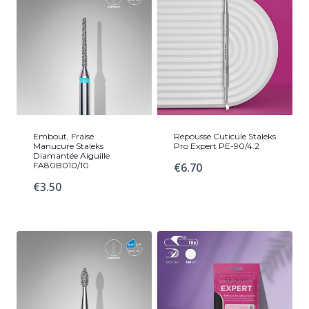
Embout, Fraise
Repousse Cuticule Staleks
Manucure Staleks
Pro Expert PE-90/4.2
Diamantée Aiguille
FA80B010/10
€
6.70
€
3.50