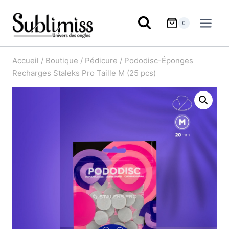
Aller
au
0
contenu
Accueil
/
Boutique
/
Pédicure
/
Pododisc-Éponges
Recharges Staleks Pro Taille M (25 pcs)