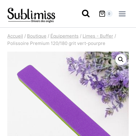
Aller
au
0
contenu
Accueil
/
Boutique
/
Équipements
/
Limes - Buffer
/
Polissoire Premium 120/180 grit vert-pourpre