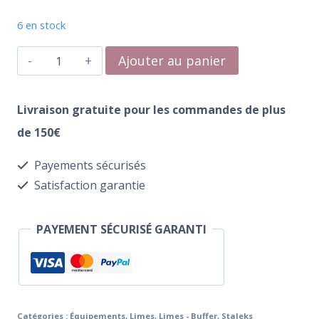
6 en stock
quantité
Ajouter au panier
de
Recharges
Livraison gratuite pour les commandes de plus
Limes
de 150€
PapmAm
Payements sécurisés
Staleks
Satisfaction garantie
Pro
Expert
PAYEMENT SÉCURISÉ GARANTI
DFCE-
20-
180/25w(25pcs)
Catégories :
Équipements
,
Limes
,
Limes - Buffer
,
Staleks