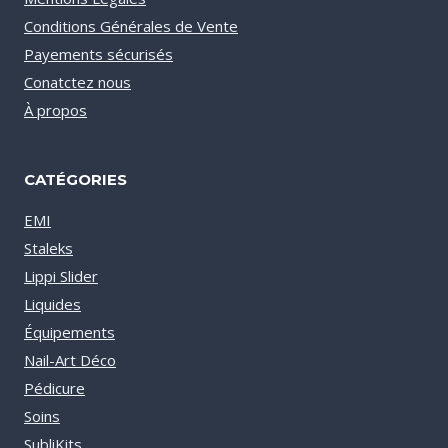
Conditions Générales de Vente
Payements sécurisés
Conatctez nous
À propos
CATÉGORIES
EMI
Staleks
Lippi Slider
Liquides
Équipements
Nail-Art Déco
Pédicure
Soins
SubliKits