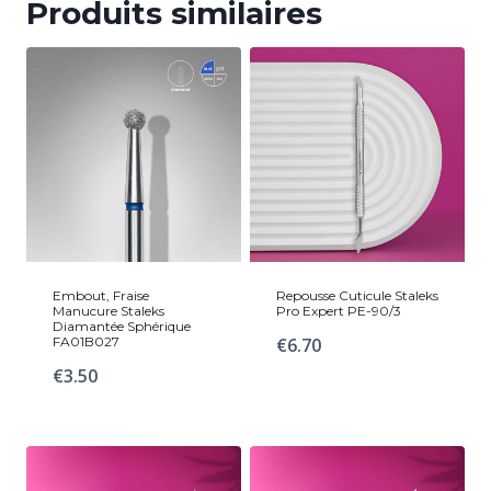
Produits similaires
Embout, Fraise
Repousse Cuticule Staleks
Manucure Staleks
Pro Expert PE-90/3
Diamantée Sphérique
FA01B027
€
6.70
€
3.50