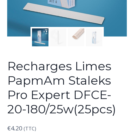
Recharges Limes
PapmAm Staleks
Pro Expert DFCE-
20-180/25w(25pcs)
€
4.20
(TTC)