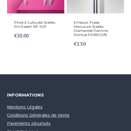
Pince à Cuticules Staleks
Embout, Fraise
Pro Expert NE-10/9
Manucure Staleks
Diamantée Flamme
€
30.00
Pointue FA11B021/8
€
3.50
INFORMATIONS
Mentions Légales
Conditions Générales de Vente
Payements sécurisés