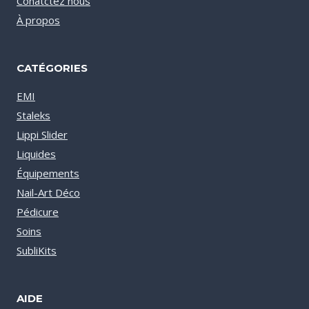
Conatctez nous
À propos
CATÉGORIES
EMI
Staleks
Lippi Slider
Liquides
Équipements
Nail-Art Déco
Pédicure
Soins
SubliKits
AIDE