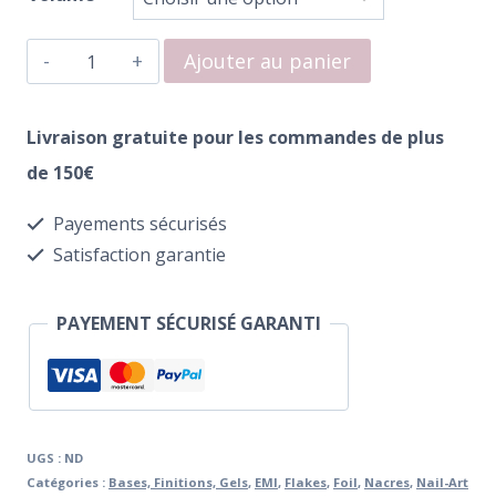
prix :
quantité
€18.00
Ajouter au panier
de
à
Slider
Livraison gratuite pour les commandes de plus
€25.00
Top
de 150€
Gel
Payements sécurisés
E.Mi
Satisfaction garantie
PAYEMENT SÉCURISÉ GARANTI
UGS :
ND
Catégories :
Bases, Finitions, Gels
,
EMI
,
Flakes
,
Foil
,
Nacres
,
Nail-Art