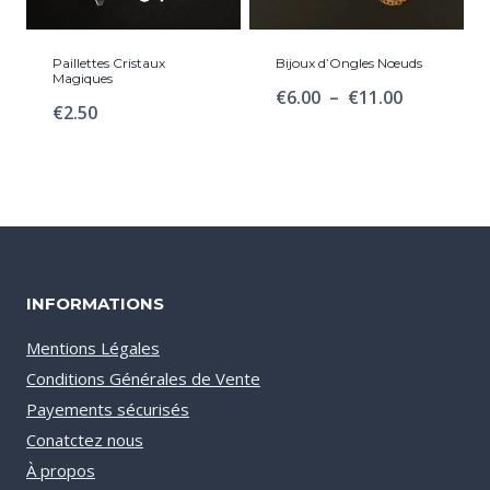
Paillettes Cristaux
Bijoux d’Ongles Nœuds
Magiques
Plage
€
6.00
–
€
11.00
€
2.50
de
prix :
€6.00
à
€11.00
INFORMATIONS
Mentions Légales
Conditions Générales de Vente
Payements sécurisés
Conatctez nous
À propos