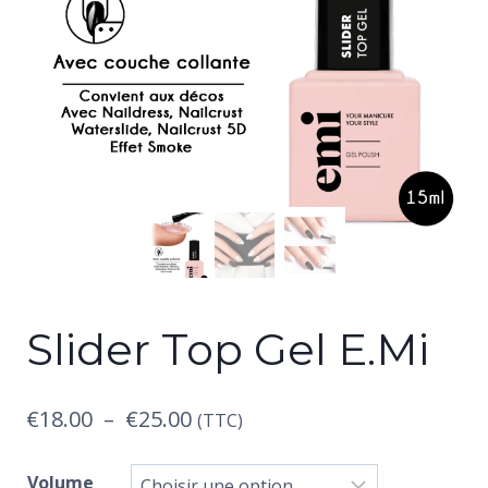
Slider Top Gel E.Mi
Plage
€
18.00
–
€
25.00
(TTC)
de
Volume