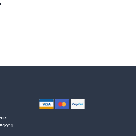
i
lana
y 59990
e