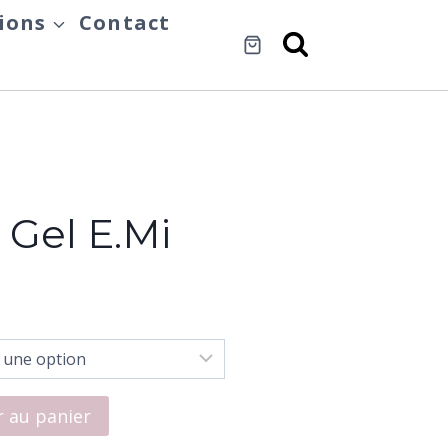
ions
Contact
 Gel E.Mi
0
r au panier