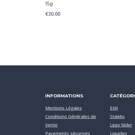
15g
€
30.00
INFORMATIONS
CATÉGORI
Mentions Légales
EMI
Conditions Générales de
Staleks
Vente
Lippi Slider
Payements sécurisés
Liquides