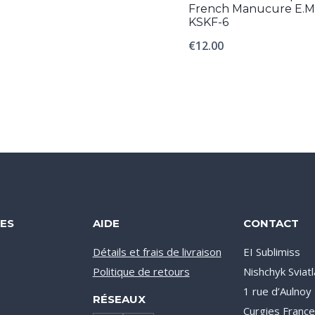
French Manucure E.M
KSKF-6
€
12.00
ES
AIDE
CONTACT
Détails et frais de livraison
EI Sublimiss
Politique de retours
Nishchyk Sviat
1 rue d’Aulno
RÉSEAUX
Curgies Franc