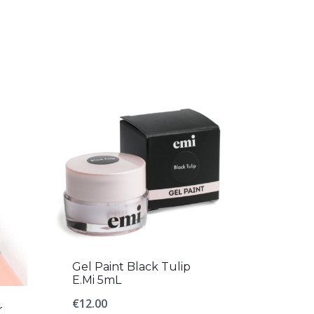
Gel Paint Black Tulip
E.Mi 5mL
€
12.00
r