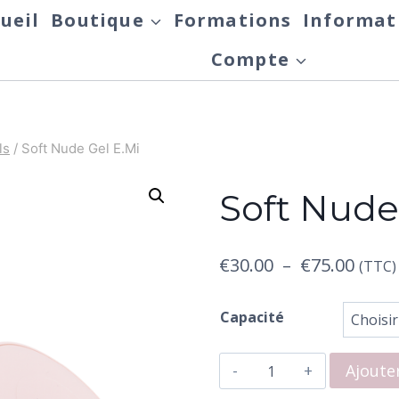
ueil
Boutique
Formations
Informat
Compte
ls
/
Soft Nude Gel E.Mi
Soft Nude
Plage
€
30.00
–
€
75.00
(TTC)
de
Capacité
prix :
quantité
€30.0
Ajoute
de