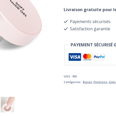
à
Soft
Livraison gratuite pour 
€75.0
Nude
Payements sécurisés
Gel
Satisfaction garantie
E.Mi
PAYEMENT SÉCURISÉ 
UGS :
ND
Catégories :
Bases, Finitions, Gels