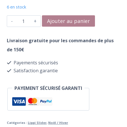
6 en stock
quantité
Ajouter au panier
de
Water
Livraison gratuite pour les commandes de plus
Transfer
de 150€
101
Payements sécurisés
Boho
Satisfaction garantie
PAYEMENT SÉCURISÉ GARANTI
Catégories :
Lippi Slider
,
Noël / Hiver