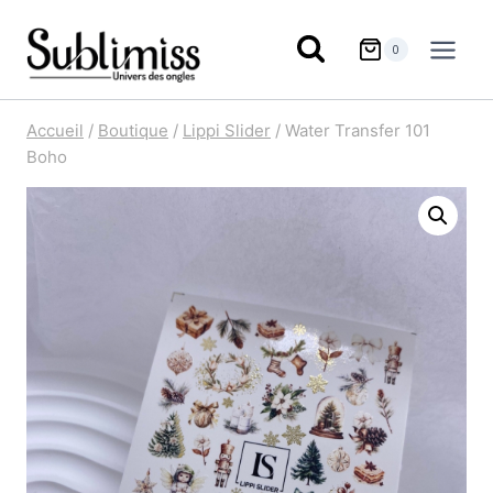
Aller
au
0
contenu
Accueil
/
Boutique
/
Lippi Slider
/
Water Transfer 101
Boho