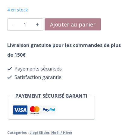
4 en stock
quantité
Ajouter au panier
de
Water
Livraison gratuite pour les commandes de plus
Transfer
de 150€
119
Payements sécurisés
Rozhdestvo
Satisfaction garantie
PAYEMENT SÉCURISÉ GARANTI
Catégories :
Lippi Slider
,
Noël / Hiver