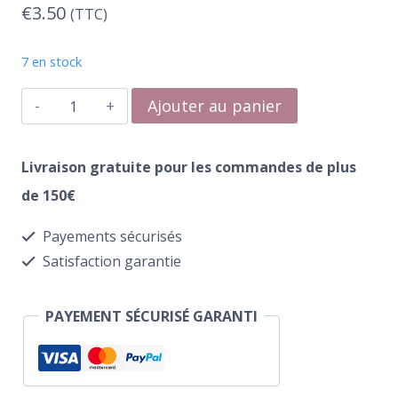
€
3.50
(TTC)
7 en stock
quantité
Ajouter au panier
de
Water
Livraison gratuite pour les commandes de plus
Transfer
de 150€
143
Payements sécurisés
Tulips
Satisfaction garantie
PAYEMENT SÉCURISÉ GARANTI