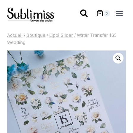
Aller
au
0
contenu
Accueil
/
Boutique
/
Lippi Slider
/
Water Transfer 165
Wedding