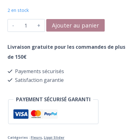
2 en stock
quantité
Ajouter au panier
de
Water
Livraison gratuite pour les commandes de plus
Transfer
de 150€
165
Payements sécurisés
Wedding
Satisfaction garantie
PAYEMENT SÉCURISÉ GARANTI
Catégories :
Fleurs
,
Lippi Slider