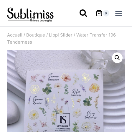
Aller
au
0
contenu
Accueil
/
Boutique
/
Lippi Slider
/
Water Transfer 196
Tenderness