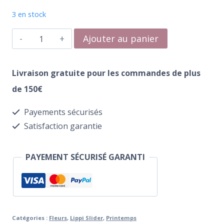
3 en stock
quantité
Ajouter au panier
de
Water
Livraison gratuite pour les commandes de plus
Transfer
de 150€
196
Payements sécurisés
Tenderness
Satisfaction garantie
PAYEMENT SÉCURISÉ GARANTI
Catégories :
Fleurs
,
Lippi Slider
,
Printemps