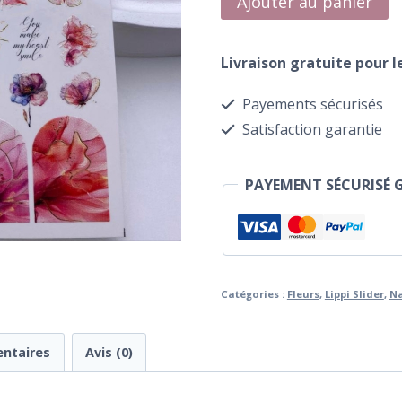
Ajouter au panier
de
Water
Livraison gratuite pour 
Transfer
Payements sécurisés
197
Satisfaction garantie
Breathe
PAYEMENT SÉCURISÉ 
Catégories :
Fleurs
,
Lippi Slider
,
Na
ntaires
Avis (0)