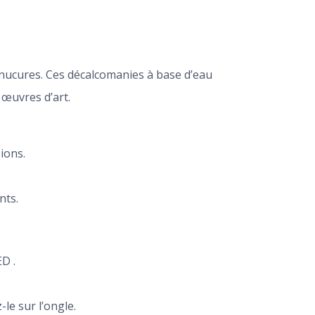
anucures. Ces décalcomanies à base d’eau
 œuvres d’art.
ions.
nts.
D .
le sur l’ongle.