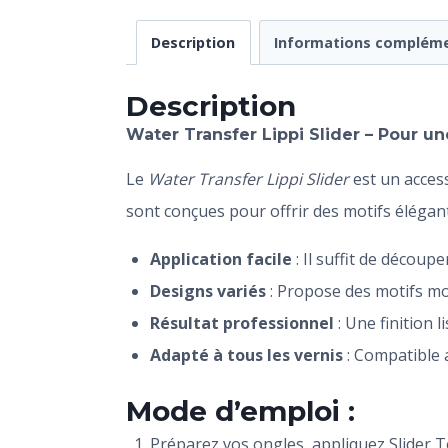
Description
Informations compléme
Description
Water Transfer Lippi Slider –
Pour
une
Le
Water Transfer Lippi Slider
est un access
sont conçues pour offrir des motifs élégant
Application facile
: Il suffit de découp
Designs variés
: Propose des motifs mo
Résultat professionnel
: Une finition l
Adapté à tous les vernis
: Compatible 
Mode d’emploi :
Préparez vos ongles, appliquez Slider T