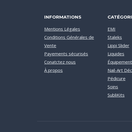
INFORMATIONS
CATÉGORI
Mentions Légales
EMI
Conditions Générales de
Staleks
Vente
Lippi Slider
Payements sécurisés
Liquides
Conatctez nous
Équipement
À propos
Nail-Art Dé
Pédicure
Soins
SubliKits