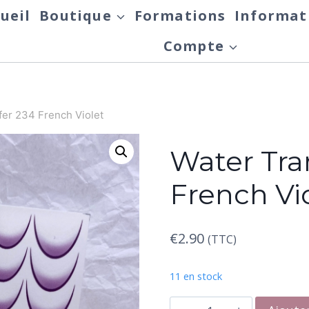
ueil
Boutique
Formations
Informat
Compte
fer 234 French Violet
Water Tra
French Vi
€
2.90
(TTC)
11 en stock
quantité