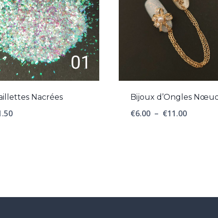
aillettes Nacrées
Bijoux d’Ongles Nœu
Plage
1.50
€
6.00
–
€
11.00
de
prix :
€6.00
à
€11.00