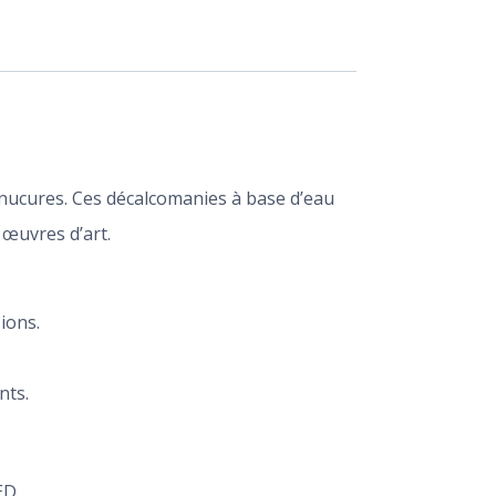
anucures. Ces décalcomanies à base d’eau
 œuvres d’art.
ions.
nts.
D .