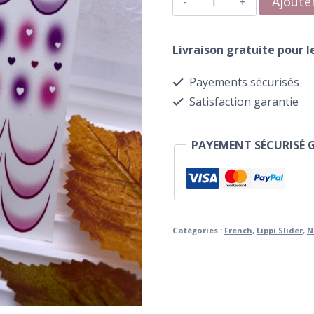
Ajoute
de
Water
Livraison gratuite pour 
Transfer
Payements sécurisés
234
Satisfaction garantie
French
Violet
PAYEMENT SÉCURISÉ 
Catégories :
French
,
Lippi Slider
,
N