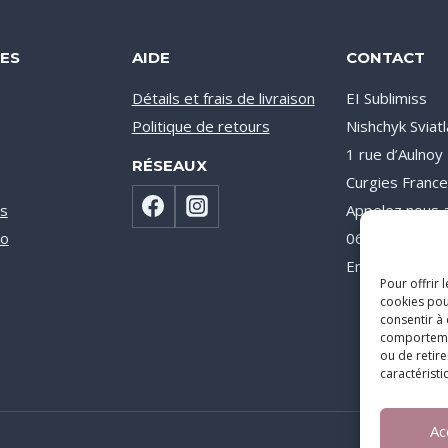
ES
AIDE
CONTACT
Détails et frais de livraison
EI Sublimiss
Politique de retours
Nishchyk Sviat
1 rue d’Aulno
RÉSEAUX
Curgies Franc
s
Appelez nous a
co
06 71 08 31 0
Email : info@su
Pour offrir 
cookies pou
consentir à
comportement
ou de retire
caractéristi
Ac