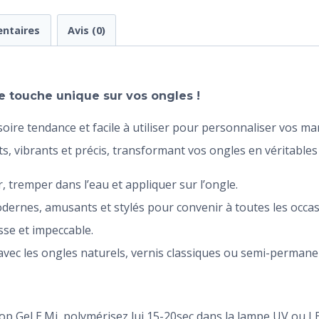
ntaires
Avis (0)
 touche unique sur vos ongles !
oire tendance et facile à utiliser pour personnaliser vos m
s, vibrants et précis, transformant vos ongles en véritables
er, tremper dans l’eau et appliquer sur l’ongle.
dernes, amusants et stylés pour convenir à toutes les occas
isse et impeccable.
avec les ongles naturels, vernis classiques ou semi-permane
op Gel E.Mi, polymérisez lui 15-20sec dans la lampe UV ou LE