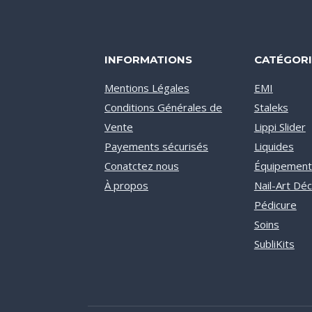
INFORMATIONS
CATÉGORI
Mentions Légales
EMI
Conditions Générales de
Staleks
Vente
Lippi Slider
Payements sécurisés
Liquides
Conatctez nous
Équipement
À propos
Nail-Art Dé
Pédicure
Soins
SubliKits