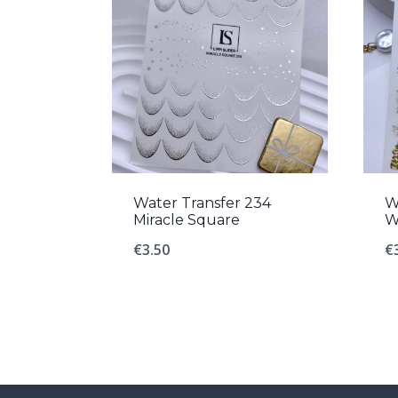
Water Transfer 234
W
Miracle Square
W
€
3.50
€