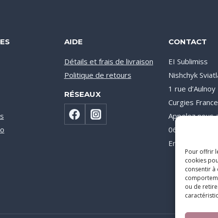
ES
AIDE
CONTACT
Détails et frais de livraison
EI Sublimiss
Politique de retours
Nishchyk Sviat
1 rue d’Aulno
RÉSEAUX
Curgies Franc
s
Appelez nous a
co
06 71 08 31 0
Email : info@su
Pour offrir 
cookies pou
consentir à
comportement
ou de retire
caractéristi