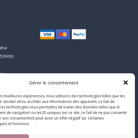
lana
y 59990
e
u :
3
Gérer le consentement
blimiss.fr
les meilleures expériences, nous utilisons des technologies telles que les
r stocker et/ou accéder aux informations des appareils. Le fait de
 ces technologies nous permettra de traiter des données telles que le
 de navigation ou les ID uniques sur ce site. Le fait de ne pas consentir
r son consentement peut avoir un effet négatif sur certaines
ques et fonctions.