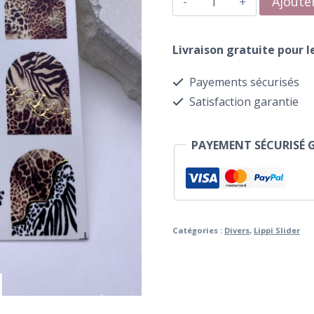
Ajoute
de
Water
Livraison gratuite pour 
Transfer
Payements sécurisés
247
Satisfaction garantie
Léopard
PAYEMENT SÉCURISÉ 
Catégories :
Divers
,
Lippi Slider