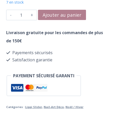
7 en stock
quantité
Ajouter au panier
de
Water
Livraison gratuite pour les commandes de plus
Transfer
de 150€
349
Payements sécurisés
Snowlight
Satisfaction garantie
PAYEMENT SÉCURISÉ GARANTI
Catégories :
Lippi Slider
,
Nail-Art Déco
,
Noël / Hiver