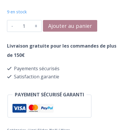
9 en stock
quantité
Ajouter au panier
de
Water
Livraison gratuite pour les commandes de plus
Transfer
de 150€
3D
Payements sécurisés
014
Satisfaction garantie
PAYEMENT SÉCURISÉ GARANTI
Catégories :
Lippi Slider
,
Noël / Hiver