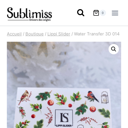
Aller
au
0
contenu
Accueil
/
Boutique
/
Lippi Slider
/
Water Transfer 3D 014