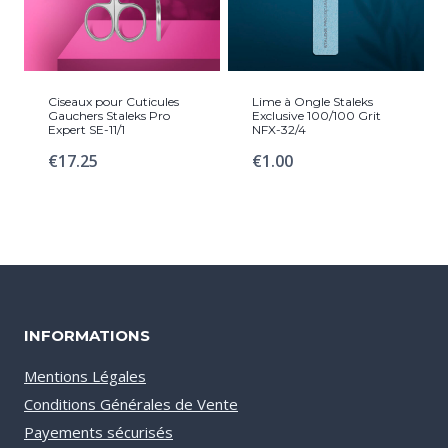
Ciseaux pour Cuticules
Lime à Ongle Staleks
Gauchers Staleks Pro
Exclusive 100/100 Grit
Expert SE-11/1
NFX-32/4
€
17.25
€
1.00
INFORMATIONS
Mentions Légales
Conditions Générales de Vente
Payements sécurisés