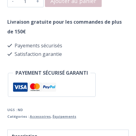
€3.50
Ajouter au panier
de
à
Boite
Livraison gratuite pour les commandes de plus
€8.00
de
de 150€
12
Payements sécurisés
Compartiments
Satisfaction garantie
PAYEMENT SÉCURISÉ GARANTI
UGS :
ND
Catégories :
Accessoires
,
Équipements