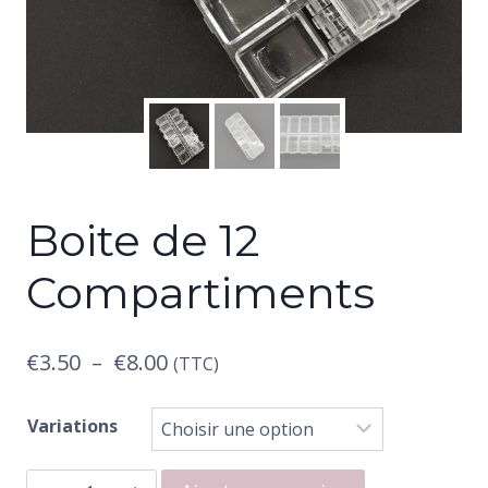
Boite de 12
Compartiments
Plage
€
3.50
–
€
8.00
(TTC)
de
Variations
prix :
quantité