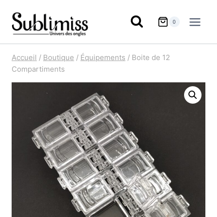
Aller
au
0
contenu
Accueil
/
Boutique
/
Équipements
/
Boite de 12
Compartiments