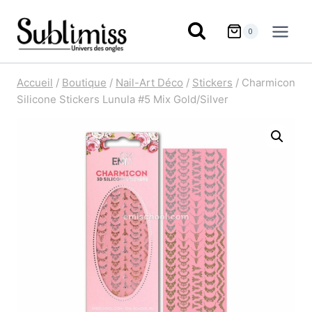
Aller
au
0
contenu
Accueil
/
Boutique
/
Nail-Art Déco
/
Stickers
/
Charmicon
Silicone Stickers Lunula #5 Mix Gold/Silver