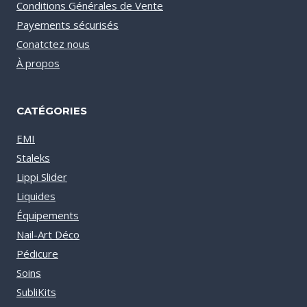
Conditions Générales de Vente
Payements sécurisés
Conatctez nous
À propos
CATÉGORIES
EMI
Staleks
Lippi Slider
Liquides
Équipements
Nail-Art Déco
Pédicure
Soins
SubliKits