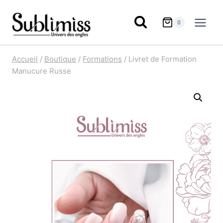
Aller
au
0
contenu
Accueil
/
Boutique
/
Formations
/
Livret de Formation
Manucure Russe