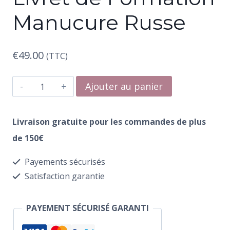
Manucure Russe
€
49.00
(TTC)
quantité
Ajouter au panier
de
Livret
Livraison gratuite pour les commandes de plus
de
de 150€
Formation
Payements sécurisés
Manucure
Satisfaction garantie
Russe
PAYEMENT SÉCURISÉ GARANTI