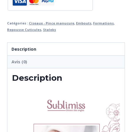
Catégories :
Ciseaux - Pince manucure
,
Embouts
,
Formations
,
Repousse Cuticules
,
Staleks
Description
Avis (0)
Description
L
e
c
t
e