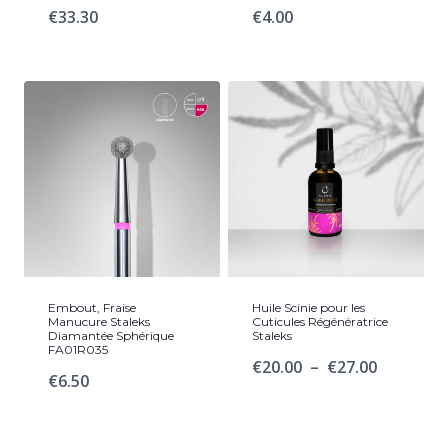
€
33.30
€
4.00
Embout, Fraise
Huile Scinie pour les
Manucure Staleks
Cuticules Régénératrice
Diamantée Sphérique
Staleks
FA01R035
Plage
€
20.00
–
€
27.00
€
6.50
de
prix :