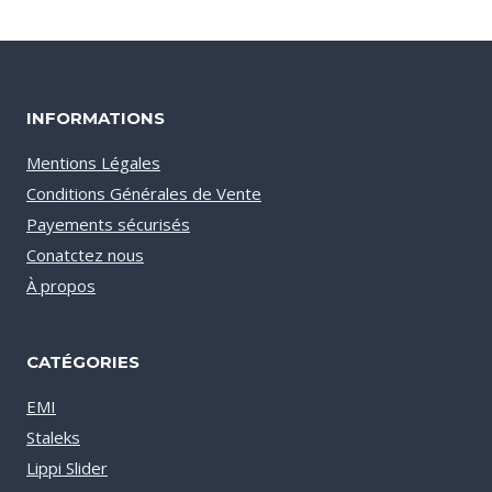
€20.00
à
€27.00
INFORMATIONS
Mentions Légales
Conditions Générales de Vente
Payements sécurisés
Conatctez nous
À propos
CATÉGORIES
EMI
Staleks
Lippi Slider