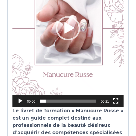
u
r
v
i
d
é
o
00:00
00:21
Le livret de formation « Manucure Russe »
est un guide complet destiné aux
professionnels de la beauté désireux
d’acquérir des compétences spécialisées