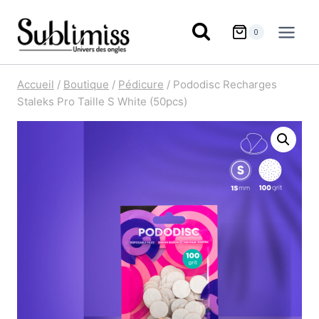
Aller
au
0
contenu
Accueil
/
Boutique
/
Pédicure
/
Pododisc Recharges
Staleks Pro Taille S White (50pcs)