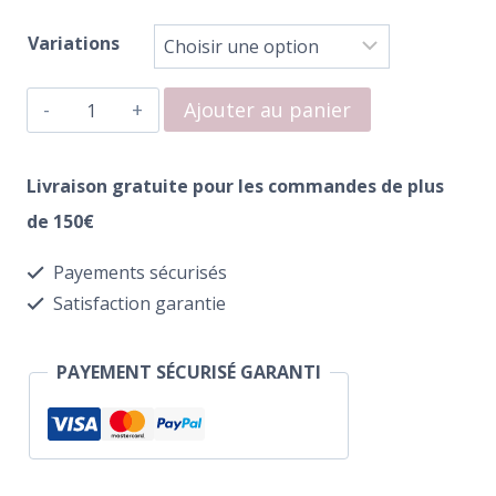
Variations
quantité
Ajouter au panier
de
Pododisc
Livraison gratuite pour les commandes de plus
Recharges
de 150€
Staleks
Payements sécurisés
Pro
Satisfaction garantie
Taille
S
PAYEMENT SÉCURISÉ GARANTI
White
(50pcs)