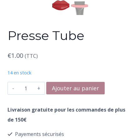
Presse Tube
€
1.00
(TTC)
14 en stock
quantité
Ajouter au panier
de
Presse
Livraison gratuite pour les commandes de plus
Tube
de 150€
Payements sécurisés