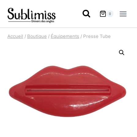
Aller
au
0
contenu
Accueil
/
Boutique
/
Équipements
/
Presse Tube